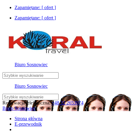
Zapamiętane: [
ofert
]
Zapamiętane: [
ofert
]
Biuro Sosnowiec
Biuro Sosnowiec
Rezerwacja telefoniczna:
+48 32 2653974
Biuro Sosnowiec
Strona główna
E-przewodnik